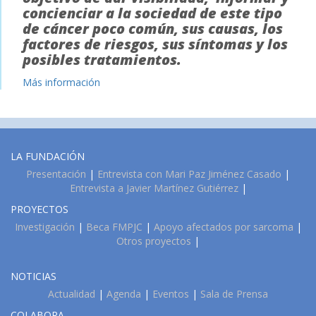
concienciar a la sociedad de este tipo
de cáncer poco común, sus causas, los
factores de riesgos, sus síntomas y los
posibles tratamientos.
Más información
LA FUNDACIÓN
Presentación
|
Entrevista con Mari Paz Jiménez Casado
|
Entrevista a Javier Martínez Gutiérrez
|
PROYECTOS
Investigación
|
Beca FMPJC
|
Apoyo afectados por sarcoma
|
Otros proyectos
|
NOTICIAS
Actualidad
|
Agenda
|
Eventos
|
Sala de Prensa
COLABORA