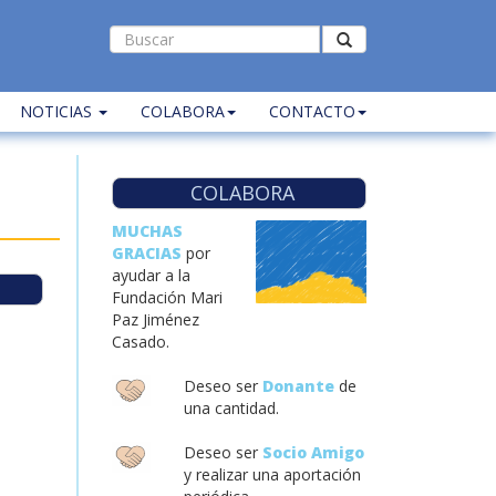
NOTICIAS
COLABORA
CONTACTO
COLABORA
MUCHAS
GRACIAS
por
ayudar a la
Fundación Mari
Paz Jiménez
Casado.
Deseo ser
Donante
de
una cantidad.
Deseo ser
Socio Amigo
y realizar una aportación