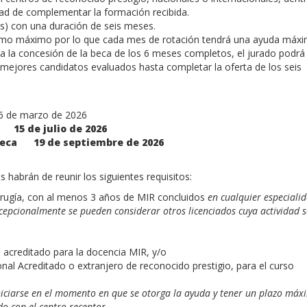
idad de complementar la formación recibida.
os) con una duración de seis meses.
omo máximo por lo que cada mes de rotación tendrá una ayuda máx
ta la concesión de la beca de los 6 meses completos, el jurado podrá
 mejores candidatos evaluados hasta completar la oferta de los seis
 marzo de 2026
ria
15 de julio de 2026
beca
19 de septiembre de 2026
 habrán de reunir los siguientes requisitos:
irugía, con al menos 3 años de MIR concluidos
en cualquier especiali
cepcionalmente se pueden considerar otros licenciados cuya actividad 
o acreditado para la docencia MIR, y/o
al Acreditado o extranjero de reconocido prestigio, para el curso
iniciarse en el momento en que se otorga la ayuda y tener un plazo máx
o con el centro receptor.