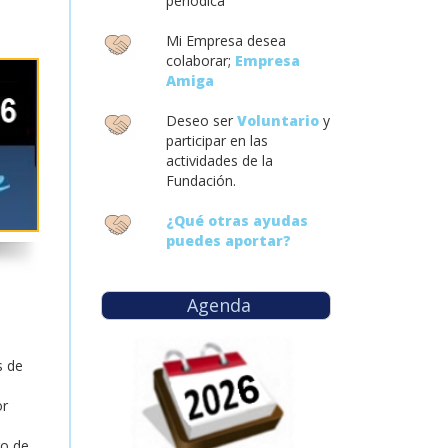
periódica
Mi Empresa desea
colaborar;
Empresa
Amiga
Deseo ser
Voluntario
y
participar en las
actividades de la
Fundación.
¿Qué otras ayudas
puedes aportar?
Agenda
s de
or
ro de