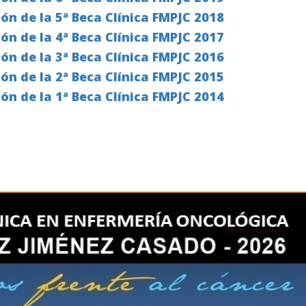
ón de la 5ª Beca Clínica FMPJC 2018
ión de la
4ª Beca Clínica FMPJC 2017
ión de la
3ª Beca Clínica FMPJC 2016
ión de la
2ª Beca
Clínica FMPJC
2015
ón de la 1ª Beca
Clínica FMPJC
2014