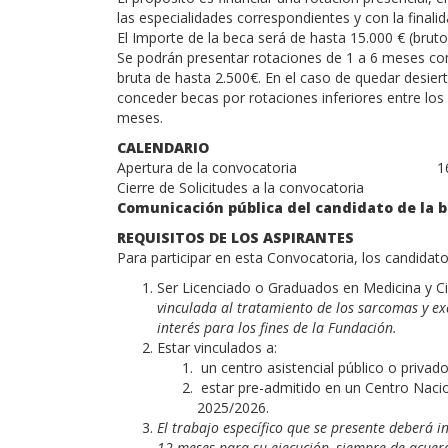
las especialidades correspondientes y con la final
El Importe de la beca será de hasta 15.000 € (brut
Se podrán presentar rotaciones de 1 a 6 meses c
bruta de hasta 2.500€. En el caso de quedar desier
conceder becas por rotaciones inferiores entre los
meses.
CALENDARIO
Apertura de la convocatoria 16 de
Cierre de Solicitudes a la convocato
Comunicación pública del candidato de la 
REQUISITOS DE LOS ASPIRANTES
Para participar en esta Convocatoria, los candidatos
Ser Licenciado o Graduados en Medicina y C
vinculada al tratamiento de los sarcomas y ex
interés para los fines de la Fundación.
Estar vinculados a:
un centro asistencial público o privad
estar pre-admitido en un Centro Nacion
2025/2026.
El trabajo específico que se presente deberá 
12 meses para su ejecución, siempre de acuerd