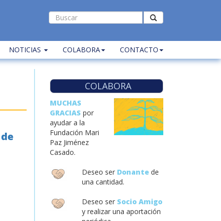
NOTICIAS
COLABORA
CONTACTO
COLABORA
MUCHAS
GRACIAS
por
ayudar a la
Fundación Mari
 de
Paz Jiménez
Casado.
Deseo ser
Donante
de
una cantidad.
Deseo ser
Socio Amigo
y realizar una aportación