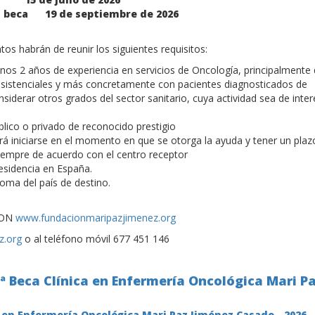
a beca
19 de septiembre de 2026
tos habrán de reunir los siguientes requisitos:
os 2 años de experiencia en servicios de Oncología, principalmente
 asistenciales y más concretamente con pacientes diagnosticados de
derar otros grados del sector sanitario, cuya actividad sea de inter
blico o privado de reconocido prestigio
rá iniciarse en el momento en que se otorga la ayuda y tener un plaz
empre de acuerdo con el centro receptor
esidencia en España.
ioma del país de destino.
CION
www.fundacionmaripazjimenez.org
z.org
o al teléfono móvil 677 451 146
1ª Beca Clínica en Enfermería Oncológica Mari P
a en Enfermería Oncológica Mari Paz Jiménez Casado - 2026