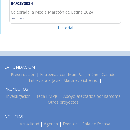
04/03/2024
Celebrada la Media Maratón de Latina 2024
Leer mas
Historial
LA FUNDACIÓN
Presentación
|
Entrevista con Mari Paz Jiménez Casado
|
Entrevista a Javier Martínez Gutiérrez
|
PROYECTOS
Investigación
|
Beca FMPJC
|
Apoyo afectados por sarcoma
|
Otros proyectos
|
NOTICIAS
Actualidad
|
Agenda
|
Eventos
|
Sala de Prensa