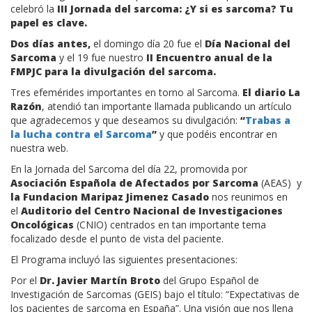
celebró la
III Jornada del sarcoma: ¿Y si es sarcoma? Tu
papel es clave.
Dos días antes,
el domingo día 20 fue el
Día Nacional del
Sarcoma
y el 19 fue nuestro
II Encuentro anual de la
FMPJC para la divulgación del sarcoma.
Tres efemérides importantes en torno al Sarcoma.
El diario La
Razón
, atendió tan importante llamada publicando un artículo
que agradecemos y que deseamos su divulgación:
“
Trabas a
la lucha contra el Sarcoma
”
y que podéis encontrar en
nuestra web.
En la Jornada del Sarcoma del día 22, promovida por
Asociación Española de Afectados por Sarcoma
(AEAS) y
la Fundacion Maripaz Jimenez Casado
nos reunimos en
el
Auditorio del Centro Nacional de Investigaciones
Oncológicas
(CNIO) centrados en tan importante tema
focalizado desde el punto de vista del paciente.
El Programa incluyó las siguientes presentaciones:
Por el
Dr. Javier Martín Broto
del Grupo Español de
Investigación de Sarcomas (GEIS) bajo el título: “Expectativas de
los pacientes de sarcoma en España”. Una visión que nos llena