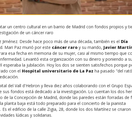
tar un centro cultural en un barrio de Madrid con fondos propios y ti
estigación de un cáncer raro
z Jiménez. Desde hace poco más de una década, también es el
Día
d. Mari Paz murió por este
cáncer raro
y su marido,
Javier Martí
istrara esa fecha en memoria de su mujer, casi al mismo tiempo que co
 enfermedad. Levantó esta organización con su dinero y poniendo a s
l esperaba la jubilación. Hoy los dos se sienten satisfechos porque po
rado con el
Hospital universitario de La Paz
ha pasado "del rató
edicación.
ital del Vall d'Hebron y lleva diez años colaborando con el Grupo Esp
e sus fondos está dedicado a la investigación. Lo cuentan los dos h
rrio de la Concepción de Madrid, donde las paredes están forradas de 
la planta baja está todo preparado para el concierto de la pianista
 Es el edificio de la calle Zigia, 28, donde los dos Martínez se criaron
vidades lúdicas y solidarias.