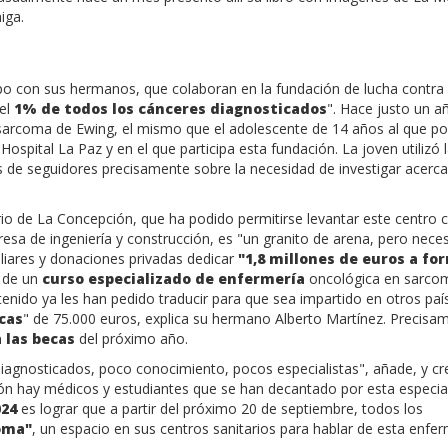
iga.
mpo con sus hermanos, que colaboran en la fundación de lucha contra
 el
1% de todos los cánceres diagnosticados
". Hace justo un añ
n sarcoma de Ewing, el mismo que el adolescente de 14 años al que po
Hospital La Paz y en el que participa esta fundación. La joven utilizó 
es de seguidores precisamente sobre la necesidad de investigar acerca
rrio de La Concepción, que ha podido permitirse levantar este centro c
esa de ingeniería y construcción, es "un granito de arena, pero neces
liares y donaciones privadas dedicar
"1,8 millones de euros a fo
s de un
curso especializado de enfermería
oncológica en sarco
enido ya les han pedido traducir para que sea impartido en otros paí
cas
" de 75.000 euros, explica su hermano Alberto Martínez. Precisa
 las becas
del próximo año.
iagnosticados, poco conocimiento, pocos especialistas", añade, y cr
ción hay médicos y estudiantes que se han decantado por esta especia
024
es lograr que a partir del próximo 20 de septiembre, todos los
oma"
, un espacio en sus centros sanitarios para hablar de esta enf