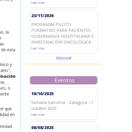
Leer mas
23/11/2026
PROGRAMA PILOTO
FORMATIVO PARA PACIENTES.
o, la
GOBERNANZA HOSPITALARIA E
r
INVESTIGACIÓN ONCOLÓGICA
las
Leer mas
 de esta
Historial
ívico y
ario",
rmación
Eventos
ma,
ses, o
10/10/2025
mente
Semana Sarcoma - Zaragoza - 1
octubre 2025
ee que
lidad en
Leer mas
ermedad
08/08/2025