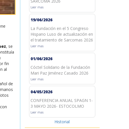
SARCOMA 2026
Leer mas
19/06/2026
ene
La Fundación en el 5 Congreso
Hispano Luso de actualización en
el tratamiento de Sarcomas 2026
nez
, se
Leer mas
nstituía
u
01/06/2026
r fin
Cóctel Solidario de la Fundación
n al
Mari Paz Jiménez Casado 2026
Leer mas
añol de
ermanos
04/05/2026
fotos
CONFERENCIA ANUAL SPAGN 1-
3 MAYO 2026- ESTOCOLMO
 con
Leer mas
Historial