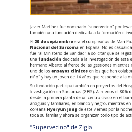
Javier Martínez fue nominado "supervecino" por levan
también una fundación dedicada a la formación e inv
El
20 de septiembre
era el cumpleaños de Mari Pa
Nacional del Sarcoma
en España. No es casualida
fue "al Ministerio de Sanidad" a solicitar que se reg
una
fundación
dedicada a la investigación de esta
hermano Alberto al frente de las gestiones mientras é
uno de los
ensayos clínicos
en los que han colabo
niño" y hay un joven de 14 años que responde a la m
Su fundación participa también en proyectos del Hosp
Investigación en Sarcomas (GEIS). Al menos el 80% d
desde la primera planta de un centro cívico en el ba
antiguas y familiares, en blanco y negro, mientras en 
coreana
Hyeryun Jung
de este viernes por la noche.
toda su familia y ahora se organizan todo tipo de acti
"Supervecino" de Zigia