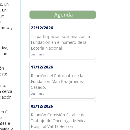
s. En
, un
Agenda
que
ue
arrio y
22/12/2026
Tu participación solidaria con la
Fundación en el número de la
tiva,
Lotería Nacional.
s un
Leer mas
17/12/2026
dón
este
Reunión del Patronato de la
Fundación Mari Paz Jiménez
ado.
Casado.
n cerca
Leer mas
iación
03/12/2026
n él.
Reunión Comisión Estable de
ha
Trabajo de Oncología Médica -
ntes e
Hospital Vall D´Hebron
ovida y