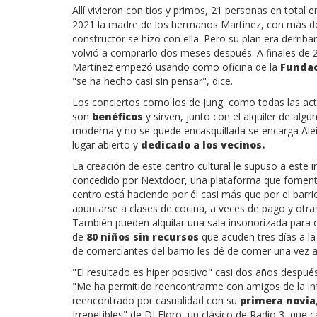
Allí vivieron con tíos y primos, 21 personas en tota
2021 la madre de los hermanos Martínez, con más d
constructor se hizo con ella. Pero su plan era derribar
volvió a comprarlo dos meses después. A finales de 
Martínez empezó usando como oficina de la
Fundac
"se ha hecho casi sin pensar", dice.
Los conciertos
como los de Jung, como todas las act
son
benéficos
y sirven, junto con el alquiler de alg
moderna y no se quede encasquillada se encarga Alei
lugar abierto y
dedicado a los vecinos.
La creación de este centro cultural le supuso a este
concedido por Nextdoor, una plataforma que fomenta 
centro está haciendo por él casi más que por el barr
apuntarse a clases de cocina, a veces de pago y otras
También pueden alquilar una sala insonorizada para 
de
80 niños sin recursos
que acuden tres días a l
de comerciantes del barrio les dé de comer una vez 
"El resultado es hiper positivo" casi dos años despué
"Me ha permitido reencontrarme con amigos de la infa
reencontrado por casualidad con su
primera novia
Irrepetibles" de DJ Floro, un clásico de Radio 3, qu