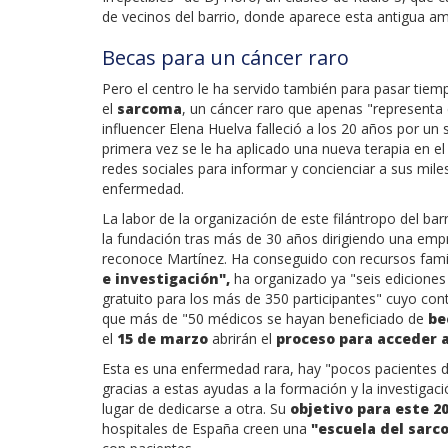
de vecinos del barrio, donde aparece esta antigua am
Becas para un cáncer raro
Pero el centro le ha servido también para pasar tie
el
sarcoma
, un cáncer raro que apenas "representa
influencer Elena Huelva falleció a los 20 años por u
primera vez se le ha aplicado una nueva terapia en el 
redes sociales para informar y concienciar a sus mil
enfermedad.
La labor de la organización de este filántropo del ba
la fundación tras más de 30 años dirigiendo una empr
reconoce Martínez. Ha conseguido con recursos fami
e investigación",
ha organizado ya "seis edicione
gratuito para los más de 350 participantes" cuyo cont
que más de "50 médicos se hayan beneficiado de
be
el
15 de marzo
abrirán el
proceso para acceder a
Esta es una enfermedad rara, hay "pocos pacientes d
gracias a estas ayudas a la formación y la investiga
lugar de dedicarse a otra. Su
objetivo para este 2
hospitales de España creen una
"escuela del sarc