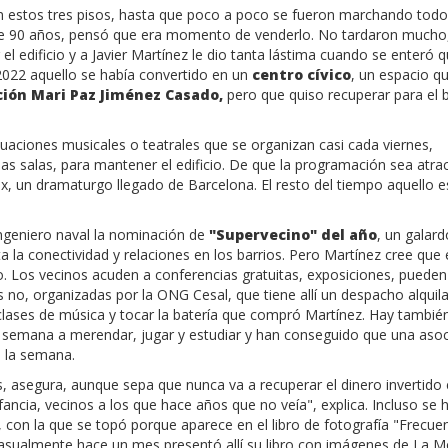
l en estos tres pisos, hasta que poco a poco se fueron marchando todo
e 90 años, pensó que era momento de venderlo. No tardaron mucho
 el edificio y a Javier Martínez le dio tanta lástima cuando se enteró 
2022 aquello se había convertido en un
centro cívico
, un espacio q
ión Mari Paz Jiménez Casado,
pero que quiso recuperar para el b
uaciones musicales o teatrales que se organizan casi cada viernes,
unas salas, para mantener el edificio. De que la programación sea atrac
x, un dramaturgo llegado de Barcelona. El resto del tiempo aquello e
 ingeniero naval la nominación de
"Supervecino" del año
, un galar
la conectividad y relaciones en los barrios. Pero Martínez cree que 
io. Los vecinos acuden a conferencias gratuitas, exposiciones, pueden
 no, organizadas por la ONG Cesal, que tiene allí un despacho alquil
clases de música y tocar la batería que compró Martínez. Hay tambié
a semana a merendar, jugar y estudiar y han conseguido que una asoc
a la semana.
s, asegura, aunque sepa que nunca va a recuperar el dinero invertido e
ncia, vecinos a los que hace años que no veía", explica. Incluso se 
, con la que se topó porque aparece en el libro de fotografía "Frecue
e casualmente hace un mes presentó allí su libro con imágenes de La M