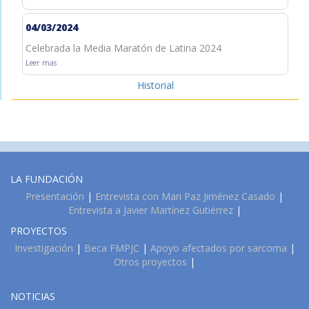
04/03/2024
Celebrada la Media Maratón de Latina 2024
Leer mas
Historial
LA FUNDACIÓN
Presentación
|
Entrevista con Mari Paz Jiménez Casado
|
Entrevista a Javier Martínez Gutiérrez
|
PROYECTOS
Investigación
|
Beca FMPJC
|
Apoyo afectados por sarcoma
|
Otros proyectos
|
NOTICIAS