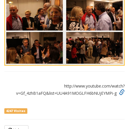
http://www.youtube.com/watch?
v=Gf_4zhB1aFQ&list=UU4A91MOGLFH6bNUjEYMPi-g
4247 Visitas