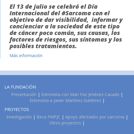
El 13 de julio se celebró el Día
Internacional del #Sarcoma con el
objetivo de dar visibilidad, informar y
concienciar a la sociedad de este tipo
de cáncer poco común, sus causas, los
factores de riesgos, sus síntomas y los
posibles tratamientos.
Más información
LA FUNDACIÓN
Presentación
|
Entrevista con Mari Paz Jiménez Casado
|
Entrevista a Javier Martínez Gutiérrez
|
PROYECTOS
Investigación
|
Beca FMPJC
|
Apoyo afectados por sarcoma
|
Otros proyectos
|